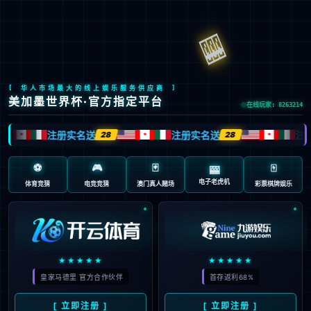
首页
意甲
文章详情
贝尔戈米：已锁定意甲冠军？不能
掉以轻心，有时真看不懂这支国米
admin
意甲
2026-04-13
73 次阅读