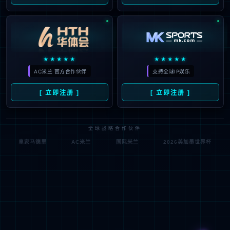
在意甲赛季的关键节点，国际米兰在最近的一场比赛中
以4-3逆转科莫，显示了他们的韧性与实力。然而，传
奇球员贝尔戈米在接受采访时对此表示了谨慎的态度。
他指出，尽管国米在积分榜上拥有显著的优势，但这并
不意味着他们可以掉以轻心，尤其是球队在战术和表现
上的一些不稳定因素。
贝尔戈米特别提到，在与科莫的比赛中，国米上半场的
表现令人堪忧，他们在战术选择上显得单一，过于依赖
纵深进攻。下半场的进球虽然改变了局势，但他认为球
队的整体表现仍然有待提升。齐沃的换人调整在一定程