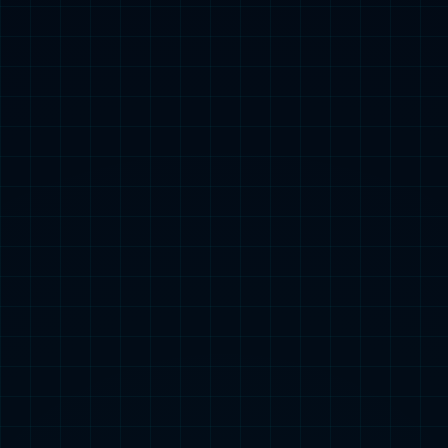
术在面对更强的对手时可能会成为双刃剑。米兰的反击
能力让他对国米的后防线产生了担忧，特别是在高压战
术下，国米的防线可能暴露出致命的漏洞。贝尔戈米认
为，球队在战术上的灵活性和应变能力将是他们在接下
来的比赛中能否取得成功的关键。
在分析国米与米兰的德比时，贝尔戈米明确指出，国米
的高压战术可能会让米兰找到反击的机会。他提到，国
米在历史上的德比中若采用全场高压战术，往往会被米
兰的反击所打穿，这一规律在过去的几场德比中屡见不
鲜。贝尔戈米的观点引发了球迷们的热议，大家纷纷在
社交媒体上讨论国米的战术选择以及即将到来的德比
战。
在接下来的比赛中，贝尔戈米希望国米能够在保持高压
的同时，更加注重防守的稳定性。他相信，如果齐沃能