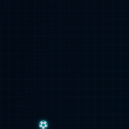
更关键的数据隐藏在防守端。 巴黎全队完成了28次成功
对抗中，抢断次数直接反映了中前场防守的积极性和有效
钟，才由凯恩接戴维斯的助攻扳回一球。
如果把时间拉回到两周前的王子公园球场，那是一场完
终巴黎5比4险胜。 那场比赛，拜仁的控球率是57%，巴
像是一场谁防守谁吃亏的互捅局。
仅仅两周后，在必须取胜的安联球场，拜仁依然掌控着
前。 他们的第一道防线从对方半场就开始构筑。 根据
的人盯人战术。 他要求登贝莱和维蒂尼亚在防守时全
这套战术并非临时起意。 早在欧冠16强对阵切尔西时
费尔南德斯，从源头上破坏对手的进攻组织。 恩里克
场就开始“斗地主”。