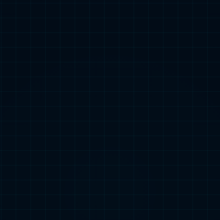
抢断，这个数字是拜仁（8次）的3.5倍。 在欧冠半决赛这种
性。 巴黎门将萨福诺夫做出了6次关键扑救，而拜仁直到第
全不同的比赛。 首回合，巴黎与拜仁联手上演了一场进球大
黎43%。 拜仁全场创造了6次绝佳得分机会，而巴黎只有2次
皮球，却发现自己撞上了一堵移动的墙。 巴黎的防守并非龟
法国《队报》的披露，在首回合比赛前，恩里克就布置了极具
程紧盯拜仁的中场核心帕夫洛维奇和基米希。
，恩里克就曾安排右后卫阿什拉夫专门盯防切尔西的中场发动机
的防守哲学起点很高，他的目标不是在本方禁区堆人，而是在