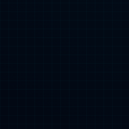
锋已经准备庆祝。 电光石火间，巴黎队长马尔基尼奥斯
板，而是成了“天使防守”的最佳注脚——总有人在最后
这场平局让巴黎圣日耳曼连续两个赛季闯入欧冠决赛。
联、拜仁、皇马和利物浦。 这也是巴黎队史第三次站
欧冠决赛的法国球队。
赛后，更衣室里的气氛并非纯粹的狂喜。 据参与报道的
场平局并晋级，其意义远大于在主场踢出一场5比4的进
和集体牺牲。
恩里克没有在更衣室里发表长篇大论的演讲。 他或许觉
亚这样天才攻击手的球队，愿意并且能够像一支意大利
认知。
在新闻发布会的最后，有记者问到了决赛对手阿森纳，以