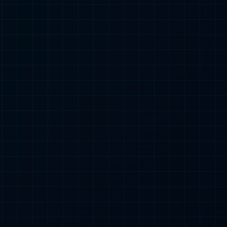
毫没有
18次
穿越肋
防守不
这支曾
巴黎圣日
最难灌输
利亚、
的拜仁前