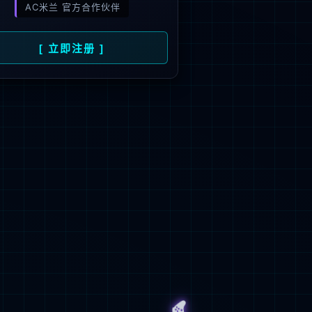
标签列表
热门文章
西甲中游奇迹！巴列
杨翰森补篮暴扣！出
卡诺凭什么欧协联逆
战4分47秒 贡献2分1
袭，双杀晋级决战水
板1抢断
晶宫？